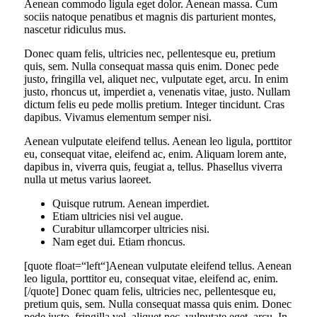
Aenean commodo ligula eget dolor. Aenean massa. Cum
sociis natoque penatibus et magnis dis parturient montes,
nascetur ridiculus mus.
Donec quam felis, ultricies nec, pellentesque eu, pretium
quis, sem. Nulla consequat massa quis enim. Donec pede
justo, fringilla vel, aliquet nec, vulputate eget, arcu. In enim
justo, rhoncus ut, imperdiet a, venenatis vitae, justo. Nullam
dictum felis eu pede mollis pretium. Integer tincidunt. Cras
dapibus. Vivamus elementum semper nisi.
Aenean vulputate eleifend tellus. Aenean leo ligula, porttitor
eu, consequat vitae, eleifend ac, enim. Aliquam lorem ante,
dapibus in, viverra quis, feugiat a, tellus. Phasellus viverra
nulla ut metus varius laoreet.
Quisque rutrum. Aenean imperdiet.
Etiam ultricies nisi vel augue.
Curabitur ullamcorper ultricies nisi.
Nam eget dui. Etiam rhoncus.
[quote float=“left“]Aenean vulputate eleifend tellus. Aenean
leo ligula, porttitor eu, consequat vitae, eleifend ac, enim.
[/quote] Donec quam felis, ultricies nec, pellentesque eu,
pretium quis, sem. Nulla consequat massa quis enim. Donec
pede justo, fringilla vel, aliquet nec, vulputate eget, arcu. In