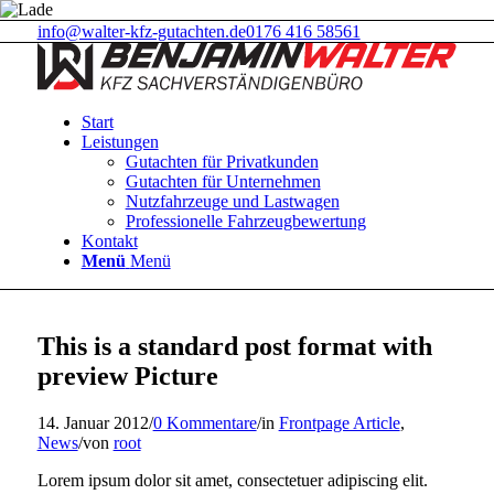
info@walter-kfz-gutachten.de
0176 416 58561
Start
Leistungen
Gutachten für Privatkunden
Gutachten für Unternehmen
Nutzfahrzeuge und Lastwagen
Professionelle Fahrzeugbewertung
Kontakt
Menü
Menü
This is a standard post format with
preview Picture
14. Januar 2012
/
0 Kommentare
/
in
Frontpage Article
,
News
/
von
root
Lorem ipsum dolor sit amet, consectetuer adipiscing elit.