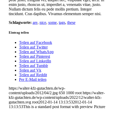
enim justo, rhoncus ut, imperdiet a, venenatis vitae, justo.
Nullam dictum felis eu pede mollis pretium. Integer
tincidunt. Cras dapibus. Vivamus elementum semper nisi.
Schlagworte:
are
,
nice
,
some
,
tags
,
these
Eintrag teilen
Teilen auf Facebook
Teilen auf Twitter
Teilen auf WhatsApp
Teilen auf Pinterest
Teilen auf LinkedIn
Teilen auf Tumblr
Teilen auf Vk
Teilen auf Reddit
Per E-Mail teilen
https://walter-kfz-gutachten.de/wp-
content/uploads/2012/04/2.jpg
650
1000
root
https://walter-
kfz-gutachten.de/wp-content/uploads/2022/12/walter-kfz-
gutachten.svg
root
2012-01-14 13:13:53
2012-01-14
13:13:53
This is a standard post format with preview Picture